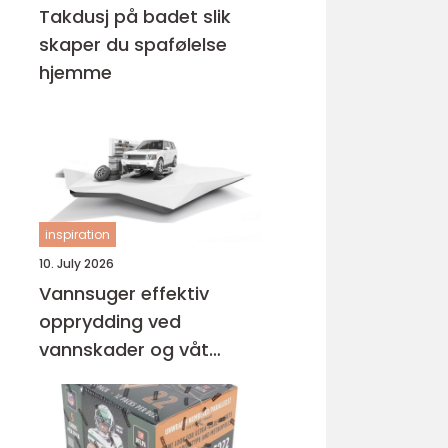
Takdusj på badet slik
skaper du spafølelse
hjemme
inspiration
10. July 2026
Vannsuger effektiv
opprydding ved
vannskader og våt
rengjøring