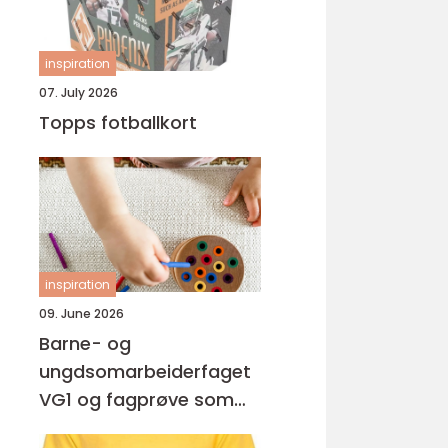
inspiration
07. July 2026
Topps fotballkort
inspiration
09. June 2026
Barne- og
ungdsomarbeiderfaget
VG1 og fagprøve som
barne- og