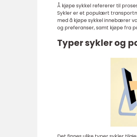
Å kjøpe sykkel refererer til prose
Sykler er et populært transportm
med å kjøpe sykkel innebærer vanl
og preferanser, samt kjøpe fra på
Typer sykler og 
Det finnes ulike typer sykler ti