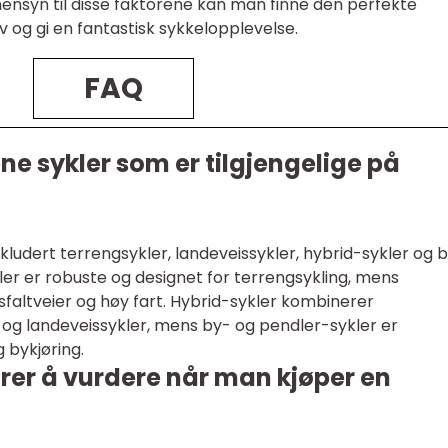
a hensyn til disse faktorene kan man finne den perfekte
 og gi en fantastisk sykkelopplevelse.
FAQ
ene sykler som er tilgjengelige på
inkludert terrengsykler, landeveissykler, hybrid-sykler og 
er er robuste og designet for terrengsykling, mens
asfaltveier og høy fart. Hybrid-sykler kombinerer
 og landeveissykler, mens by- og pendler-sykler er
 bykjøring.
orer å vurdere når man kjøper en