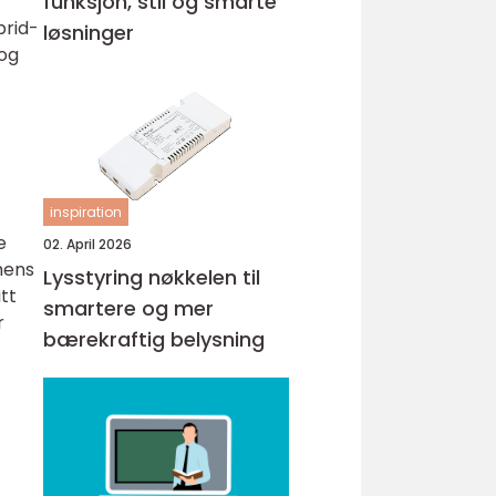
funksjon, stil og smarte
brid-
løsninger
 og
inspiration
e
02. April 2026
mens
Lysstyring nøkkelen til
tt
smartere og mer
r
bærekraftig belysning