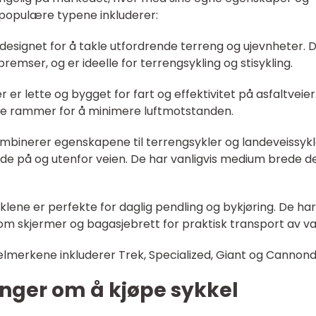
populære typene inkluderer:
r designet for å takle utfordrende terreng og ujevnheter. 
emser, og er ideelle for terrengsykling og stisykling.
r er lette og bygget for fart og effektivitet på asfaltveier
e rammer for å minimere luftmotstanden.
kombinerer egenskapene til terrengsykler og landeveissykl
både på og utenfor veien. De har vanligvis medium brede d
yklene er perfekte for daglig pendling og bykjøring. De har
om skjermer og bagasjebrett for praktisk transport av va
merkene inkluderer Trek, Specialized, Giant og Cannond
inger om å kjøpe sykkel