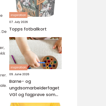
De
inspiration
07. July 2026
Topps fotballkort
. De
er,
ekk
inspiration
09. June 2026
rer.
Barne- og
ale.
ungdsomarbeiderfaget
VG1 og fagprøve som
barne- og