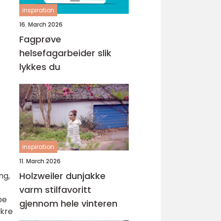
inspiration
16. March 2026
Fagprøve
helsefagarbeider slik
lykkes du
inspiration
11. March 2026
Holzweiler dunjakke
ng,
varm stilfavoritt
pe
gjennom hele vinteren
ikre