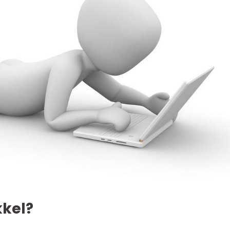
kkel?