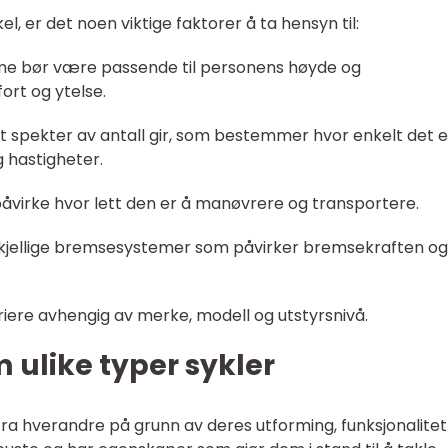
, er det noen viktige faktorer å ta hensyn til:
me bør være passende til personens høyde og
ort og ytelse.
redt spekter av antall gir, som bestemmer hvor enkelt det e
g hastigheter.
påvirke hvor lett den er å manøvrere og transportere.
skjellige bremsesystemer som påvirker bremsekraften og
ariere avhengig av merke, modell og utstyrsnivå.
 ulike typer sykler
 fra hverandre på grunn av deres utforming, funksjonalitet