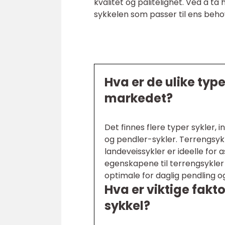
kvalitet og pålitelighet. Ved å t
sykkelen som passer til ens behov
Hva er de ulike typ
markedet?
Det finnes flere typer sykler, 
og pendler-sykler. Terrengsykl
landeveissykler er ideelle for 
egenskapene til terrengsykler
optimale for daglig pendling og
Hva er viktige fakt
sykkel?