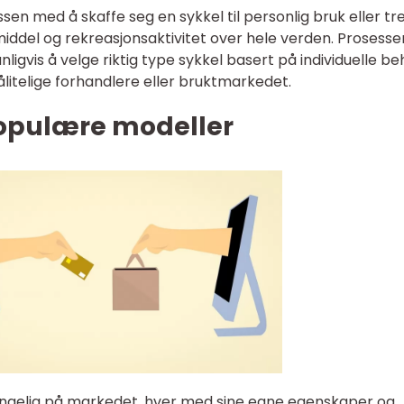
ssen med å skaffe seg en sykkel til personlig bruk eller tr
iddel og rekreasjonsaktivitet over hele verden. Prosesse
igvis å velge riktig type sykkel basert på individuelle b
litelige forhandlere eller bruktmarkedet.
populære modeller
lgjengelig på markedet, hver med sine egne egenskaper og