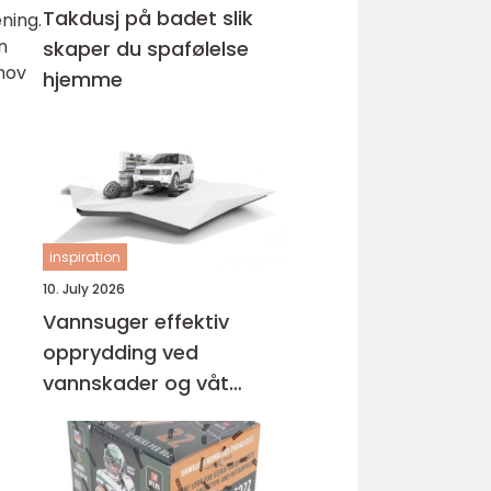
Takdusj på badet slik
ening.
n
skaper du spafølelse
ehov
hjemme
inspiration
10. July 2026
Vannsuger effektiv
opprydding ved
vannskader og våt
rengjøring