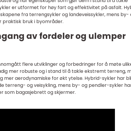
uste og har egenskaper som gjør dem i stand til å takle
ler er utformet for høy fart og effektivitet på asfalt. Hy
skapene fra terrengsykler og landeveissykler, mens by-
r praktisk bruk i byområder.
mgang av fordeler og ulemper
nomgått flere utviklinger og forbedringer for å møte ulik
adig mer robuste og i stand til å takle ekstremt terreng, 
 og mer aerodynamiske for økt ytelse. Hybrid-sykler har bli
både terreng- og veisykling, mens by- og pendler-sykler ha
er som bagasjebrett og skjermer.