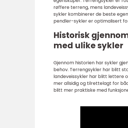
egenskaper. Terrengsykler er rob
røffere terreng, mens landeveissyk
sykler kombinerer de beste egen
pendler-sykler er optimalisert fo
Historisk gjenno
med ulike sykler
Gjennom historien har sykler gjen
behov. Terrengsykler har blitt st
landeveissykler har blitt lettere
mer allsidig og tilrettelagt for 
blitt mer praktiske med funksjon