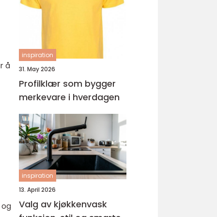
ungdomsarbeider –
veien til fagbrev
inspiration
r å
31. May 2026
Profilklær som bygger
merkevare i hverdagen
inspiration
13. April 2026
Valg av kjøkkenvask
 og