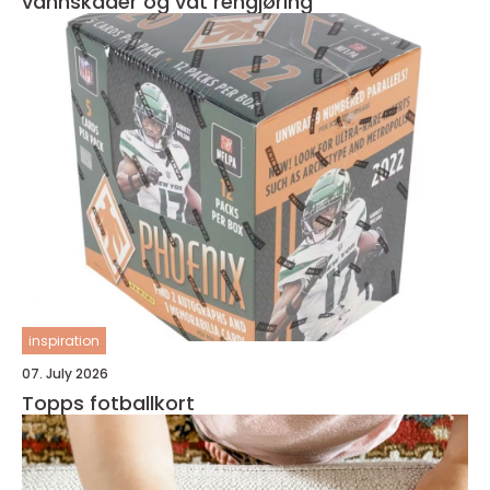
vannskader og våt rengjøring
inspiration
07. July 2026
Topps fotballkort