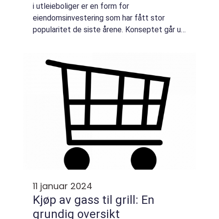
i utleieboliger er en form for
eiendomsinvestering som har fått stor
popularitet de siste årene. Konseptet går ut
på å kjøpe en eiendom med hensikt å leie
den ut til en eller flere leietagere. Dette kan
v...
11 januar 2024
Kjøp av gass til grill: En
grundig oversikt