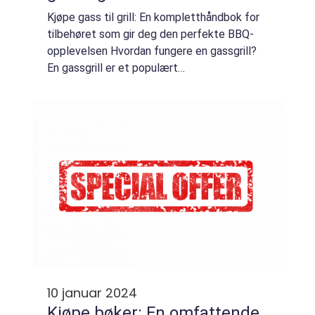
Kjøpe gass til grill: En kompletthåndbok for
tilbehøret som gir deg den perfekte BBQ-
opplevelsen Hvordan fungere en gassgrill?
En gassgrill er et populært
utendørsgrillalternativ som bruker gass som
drivstoff i stedet for kull eller tre. Den
leveres ...
10 januar 2024
Kjøpe bøker: En omfattende