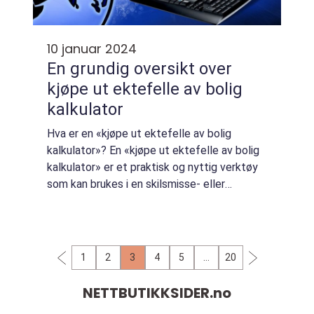
10 januar 2024
En grundig oversikt over
kjøpe ut ektefelle av bolig
kalkulator
Hva er en «kjøpe ut ektefelle av bolig
kalkulator»? En «kjøpe ut ektefelle av bolig
kalkulator» er et praktisk og nyttig verktøy
som kan brukes i en skilsmisse- eller
separasjonssituasjon der en av partene
ønsker å kjøpe ut de...
1
2
3
4
5
…
20
NETTBUTIKKSIDER.
no