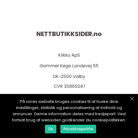
NETTBUTIKKSIDER.
no
web:
www.klikko.dk
På vores website bruges cookies til at huske dine
indstillinger, statistik og personalisering af indhold og
annoncer. Denne information deles med tredjepart. Ved
fortsat brug af websiden godkender du cookiepolitikken.
Menu
Ok
Privatlivspolitik